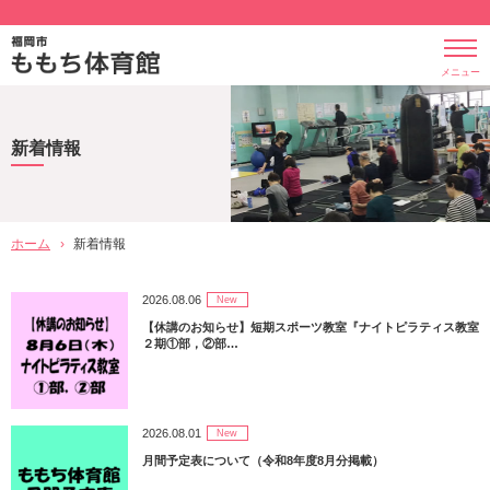
メニュー
新着情報
ホーム
›
新着情報
2026.08.06
New
【休講のお知らせ】短期スポーツ教室『ナイトピラティス教室
２期①部，②部…
2026.08.01
New
月間予定表について（令和8年度8月分掲載）