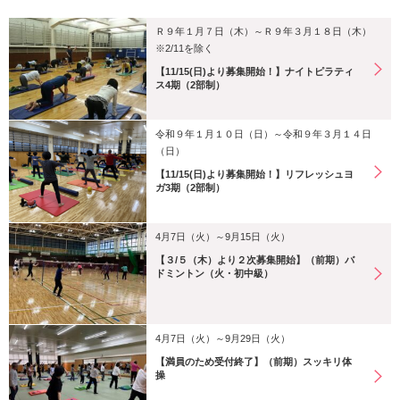
Ｒ９年１月７日（木）～Ｒ９年３月１８日（木）
※2/11を除く
【11/15(日)より募集開始！】ナイトピラティ
ス4期（2部制）
令和９年１月１０日（日）～令和９年３月１４日
（日）
【11/15(日)より募集開始！】リフレッシュヨ
ガ3期（2部制）
4月7日（火）～9月15日（火）
【３/５（木）より２次募集開始】（前期）バ
ドミントン（火・初中級）
4月7日（火）～9月29日（火）
【満員のため受付終了】（前期）スッキリ体
操